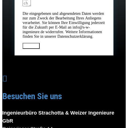
Die eingegebenen und abgesendeten Daten werden
nur zum Zweck der Bearbeitung Ihres Anliegens
verarbeitet. Sie können Ihre Einwilligung jederzeit
für die Zukunft per E-Mail an info@s-w-
ingenieure.de widerrufen. Weitere Informationen
finden Sie in unserer Datenschutzerklärung.
Senden

Besuchen Sie uns
Ingenieurbüro Strachotta & Weizer Ingenieure
GbR